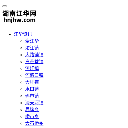
江华资讯
全江华
沱江镇
大路铺镇
白芒营镇
涛圩镇
河路口镇
大圩镇
水口镇
码市镇
涔天河镇
界牌乡
桥市乡
大石桥乡