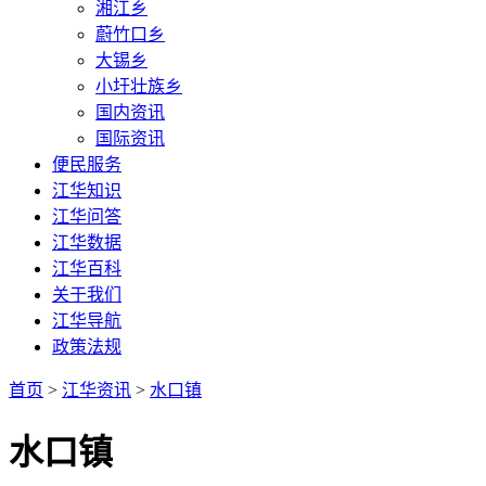
湘江乡
蔚竹口乡
大锡乡
小圩壮族乡
国内资讯
国际资讯
便民服务
江华知识
江华问答
江华数据
江华百科
关于我们
江华导航
政策法规
首页
>
江华资讯
>
水口镇
水口镇