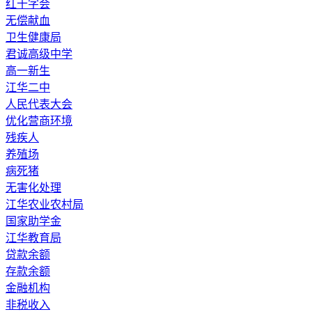
红十字会
无偿献血
卫生健康局
君诚高级中学
高一新生
江华二中
人民代表大会
优化营商环境
残疾人
养殖场
病死猪
无害化处理
江华农业农村局
国家助学金
江华教育局
贷款余额
存款余额
金融机构
非税收入