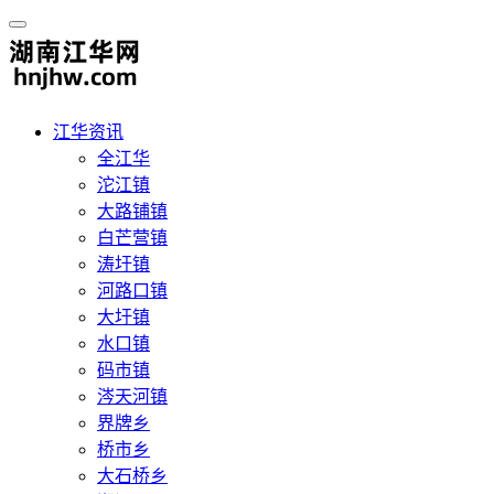
江华资讯
全江华
沱江镇
大路铺镇
白芒营镇
涛圩镇
河路口镇
大圩镇
水口镇
码市镇
涔天河镇
界牌乡
桥市乡
大石桥乡