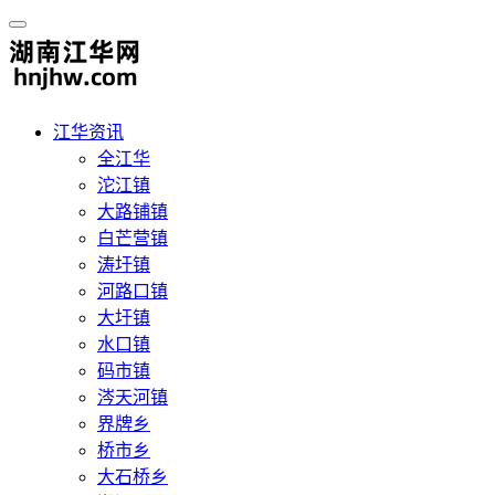
江华资讯
全江华
沱江镇
大路铺镇
白芒营镇
涛圩镇
河路口镇
大圩镇
水口镇
码市镇
涔天河镇
界牌乡
桥市乡
大石桥乡