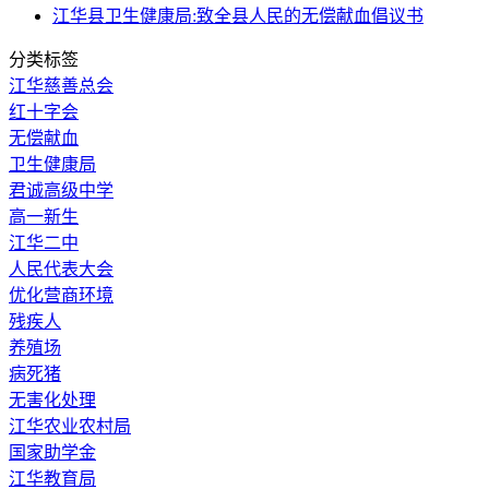
江华县卫生健康局:致全县人民的无偿献血倡议书
分类标签
江华慈善总会
红十字会
无偿献血
卫生健康局
君诚高级中学
高一新生
江华二中
人民代表大会
优化营商环境
残疾人
养殖场
病死猪
无害化处理
江华农业农村局
国家助学金
江华教育局