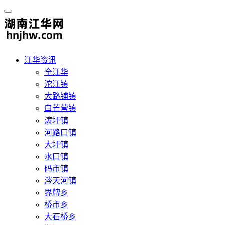
江华资讯
全江华
沱江镇
大路铺镇
白芒营镇
涛圩镇
河路口镇
大圩镇
水口镇
码市镇
涔天河镇
界牌乡
桥市乡
大石桥乡