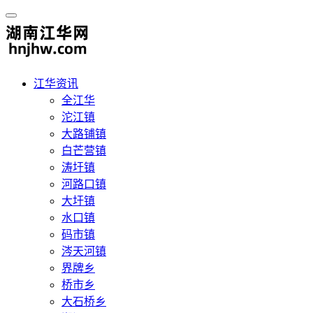
江华资讯
全江华
沱江镇
大路铺镇
白芒营镇
涛圩镇
河路口镇
大圩镇
水口镇
码市镇
涔天河镇
界牌乡
桥市乡
大石桥乡