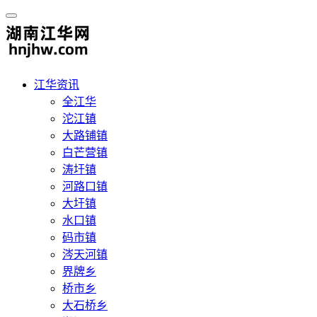
江华资讯
全江华
沱江镇
大路铺镇
白芒营镇
涛圩镇
河路口镇
大圩镇
水口镇
码市镇
涔天河镇
界牌乡
桥市乡
大石桥乡