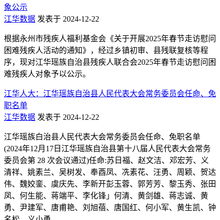
象公示
江华数据
发表于 2024-12-22
根据永州市残疾人福利基金会《关于开展2025年春节走访慰问
困难残疾人活动的通知》，经过乡镇初审、县残联复核等程
序，现对江华瑶族自治县残疾人联合会2025年春节走访慰问困
难残疾人对象予以公示。
江华人大：江华瑶族自治县人民代表大会常务委员会任命、免
职名单
江华数据
发表于 2024-12-22
江华瑶族白治县人民代表大会常务委员会任命、免职名单
(2024年12月17日江华瑶族自治县第十八届人民代表大会常务
委员会第 28 次会议通过)任命:苏日福、赵文洁、邓宏芳、义
清祥、姚素兰、吴树发、奉酉凤、冼素花、汪勇、周颖、贺达
伟、魏姣銮、虞庆先、李新开彭玉蓉、郭芳芳、黎玉秀、张田
凤、何生能、蒋端平、李化锋」何清、黄剑雄、蒋志诚、黄
勇、尹建军、唐甫艳、刘旭蓓、唐国红、何小军、黄生凯、钟
名松、义小勇