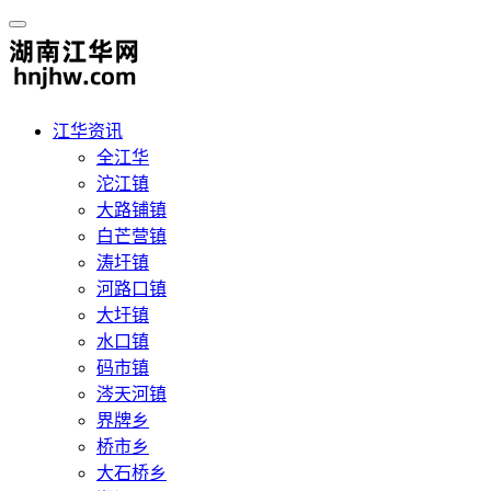
江华资讯
全江华
沱江镇
大路铺镇
白芒营镇
涛圩镇
河路口镇
大圩镇
水口镇
码市镇
涔天河镇
界牌乡
桥市乡
大石桥乡