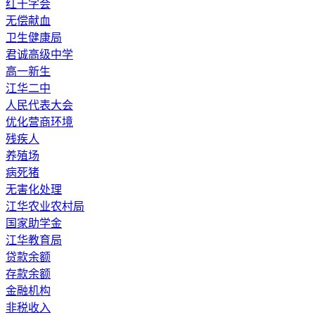
红十字会
无偿献血
卫生健康局
君诚高级中学
高一新生
江华二中
人民代表大会
优化营商环境
残疾人
养殖场
病死猪
无害化处理
江华农业农村局
国家助学金
江华教育局
贷款余额
存款余额
金融机构
非税收入